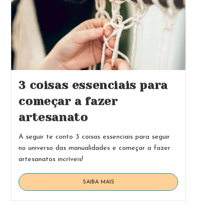
3 coisas essenciais para
começar a fazer
artesanato
A seguir te conto 3 coisas essenciais para seguir
no universo das manualidades e começar a fazer
artesanatos incríveis!
3
SAIBA MAIS
coisas
essenciais
para
começar
a