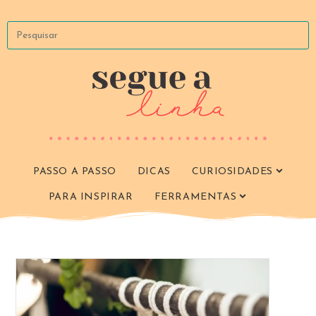
Ir
para
Pesquisar
o
neste
conteúdo
site
PASSO A PASSO
DICAS
CURIOSIDADES
PARA INSPIRAR
FERRAMENTAS
ALTERN
PESQUIS
DO
SITE