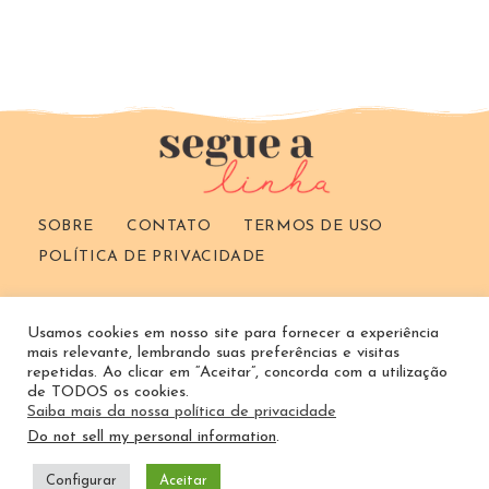
fazer
artesanato
SOBRE
CONTATO
TERMOS DE USO
POLÍTICA DE PRIVACIDADE
Search
Usamos cookies em nosso site para fornecer a experiência
this
mais relevante, lembrando suas preferências e visitas
website
repetidas. Ao clicar em “Aceitar”, concorda com a utilização
de TODOS os cookies.
Saiba mais da nossa política de privacidade
Do not sell my personal information
.
Todos os direitos reservados | © 2026 | Segue a linha
Configurar
Aceitar