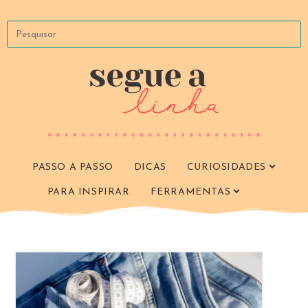
Ir
para
Pesquisar
o
neste
conteúdo
site
PASSO A PASSO
DICAS
CURIOSIDADES
PARA INSPIRAR
FERRAMENTAS
ALTERN
PESQUIS
DO
SITE