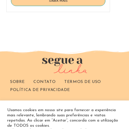
3
SAIBA MAIS
coisas
essenciais
para
começar
a
fazer
artesanato
SOBRE
CONTATO
TERMOS DE USO
POLÍTICA DE PRIVACIDADE
Search
Usamos cookies em nosso site para fornecer a experiência
this
mais relevante, lembrando suas preferências e visitas
website
repetidas. Ao clicar em “Aceitar”, concorda com a utilização
de TODOS os cookies.